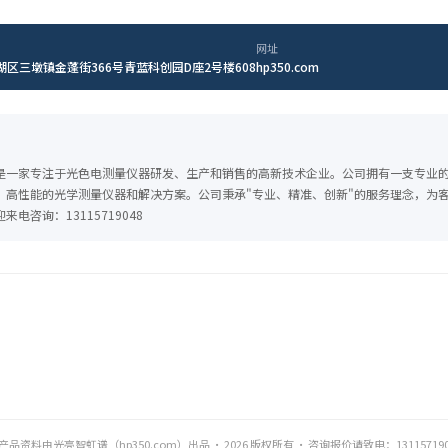
网址
区三墩镇金蓬街366号青蓝科创园D座2号楼608
hp350.com
是一家专注于光色电测量仪器研发、生产和销售的高新技术企业。公司拥有一支专业
、高性能的光学测量仪器和解决方案。公司秉承"专业、精准、创新"的服务理念，为
电咨询：13115719048
产品资料由光亮智虹谱（hp350.com）出品 · 2026 版权所有 · 咨询报价请致电：131157190