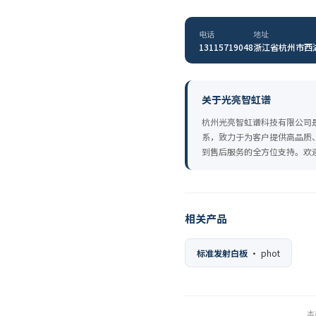
电话
地址
13115719048
浙江省杭州市西湖
关于光亮智虹谱
杭州光亮智虹谱科技有限公司
系，致力于为客户提供高品质
到售后服务的全方位支持。欢迎来
相关产品
标准发射白板
· phot
本