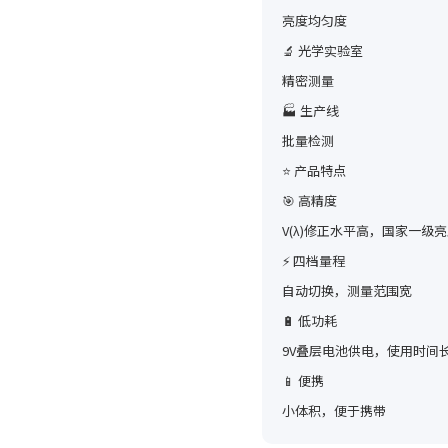
亮度均匀度
🔬 光学实验室
精密测量
🏭 生产线
批量检测
⭐ 产品特点
🎯 高精度
V(λ)修正水平高，国家一级
⚡ 四档量程
自动切换，测量范围宽
🔋 低功耗
9V叠层电池供电，使用时间
📱 便携
小体积，便于携带