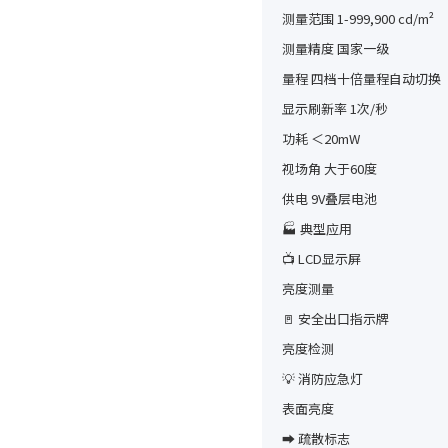
测量范围 1-999,900 cd/m²
测量精度 国家一级
量程 四档十倍量程自动切换
显示刷新率 1次/秒
功耗 ＜20mW
视场角 大于60度
供电 9V叠层电池
🏭 典型应用
📺 LCD显示屏
亮度测量
🚪 安全出口指示牌
亮度检测
💡 消防应急灯
表面亮度
➡️ 疏散标志