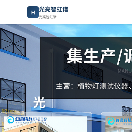
光亮智虹谱
H
光亮智虹谱
光
照度计