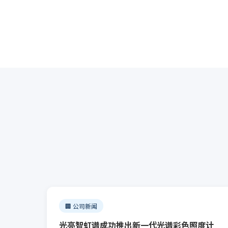
明电器的功耗测试 LED灯具的功耗测试 电机及马达
的功耗测试 充电器及开关电源的功耗测试
🏢 公司新闻
光亮智虹谱成功推出新一代光谱彩色照度计