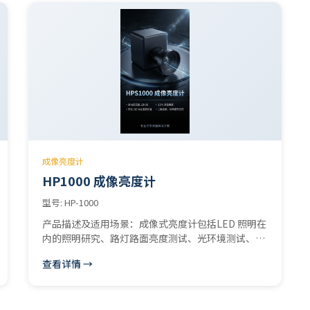
用于紫外-可见-近红外（200-2500 nm）宽光谱谱
段，能够提供全谱段98%以上的反射率，是光谱测量
的必备附件之一。 当光线照射到白板表面，材料表面
产生Lambertian反射。光线扩散（diffuse）均匀。
白板外部嵌在一个外壳材料为阳极氧化铝盒里面，并
有带螺纹的盖子。具有防水、稳定性好的特性，在深
紫外应用下也没问题。 使用提示： 1、STD-WS表面
为PTFE材料，防止灰尘和手触摸。避免水洗。 2、
正常使用中难免污染材料表面，所以尽管小心保护，
但是长久使用仍然有可能导致表面污染。所以建议您
在长时间使用以后用新的STD-WS。 特点 1、漫反射
成像亮度计
标准板采用PTFE材料，相对价格低廉的硫酸钡材
HP1000 成像亮度计
料，PTFE能够获得更好的Lambertian反射表面，更
高的反射率; 2、能获得更稳定的材质不会因为与空气
型号: HP-1000
发生氧化反应而发黄变质; 3、轻微损坏和污染能够通
产品描述及适用场景：成像式亮度计包括LED 照明在
过表面打磨修复。
内的照明研究、路灯路面亮度测试、光环境测试、
LED(LCD)显示屏表面亮度分析等,测试项目包括图像
查看详情 →
上任一点的亮度,任一范围内亮度的平均值、最大值、
最小值和等亮度彩色图等参数分析功能。1000成像亮
度计用于测量Led模块，灯,灯具，显示器,街道亮度和