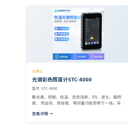
光谱仪
光谱彩色照度计STC-4000
型号: STC-4000
集光谱、照度、色温、显色指数、R9、波长、辐照
度、 色坐标、色容差、等测量功能参数于一体。采用
5英寸大屏 ，各测量参数及曲线实时显示 ，使用方便
查看详情 →
快捷。可测量LED等宽光谱光源 、也可以测量家用和
商用照明灯具、护眼台灯、教室灯具、 高低压钠灯
HID等窄光谱的光源。 测量参数： 相关色温 CCT,(K)