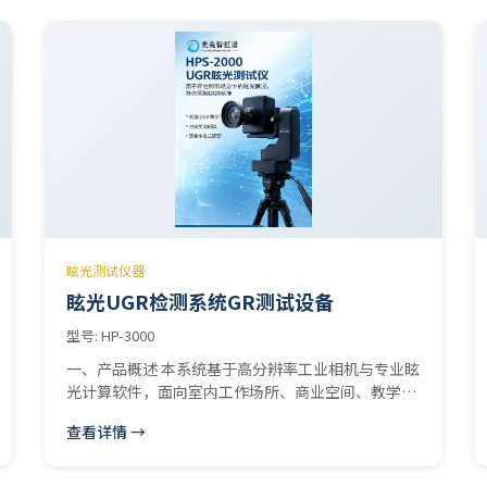
眩光测试仪器
眩光UGR检测系统GR测试设备
型号: HP-3000
一、产品概述 本系统基于高分辨率工业相机与专业眩
光计算软件，面向室内工作场所、商业空间、教学场
所以及户外体育场馆、球场照明，同时支持
查看详情 →
UGR（Unified Glare Rating，统一眩光值）室内眩
光评价和 GR（Glare Rating）体育场馆眩光等级评
价。系统结合电动云台自动采集、自动曝光、自动灯