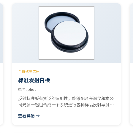
具识别与全自动 PDF 报告输出，为灯具厂家、工程
公司、第三方检测机构和甲方验收提供快速、客观、
可追溯的眩光测试解决方案。 产品名称：室内 / 体育
场馆 眩光测试系统（UGR / GR 综合测试仪） 产品型
号：HPS3000 生产单位：杭州光亮智虹谱科技有限
公司
手持式亮度计
标准发射白板
型号: phot
反射标准板有宽泛的适用性，能够配合光谱仪和本公
司光源一起组合成一个系统进行各种样品反射率测
量。适合于测量各种样品，例如粗糙样品表面反射
查看详情 →
率，陶瓷，毛面玻璃，塑料等等。 标准白板是用于反
射率测量的标准漫反射参考物。闻奕光电的标准白板
采用高品质进口PTFE材料加工、打磨而成，特别适