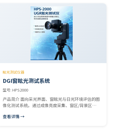
通量、色品坐标、显色指数Ra/Ri、TM-30、电压/电
流/功率等参数。 植物灯光色电综合测度系统
眩光测试仪器
DGI窗眩光测试系统
型号: HPS2000
产品简介 面向采光界面、窗眩光与日光环境评估的图
像化测试系统。通过成像亮度采集、窗区/背景区分
析与参数计算，支持 DGI 指标输出及项目报告生成。
查看详情 →
适用场景 • 办公建筑窗眩光评估 • 学校、医院、科
研建筑采光评估 • 幕墙、采光顶、遮阳系统验证 •
节能改造与舒适性分析 核心功能 • 支持窗区/背景区