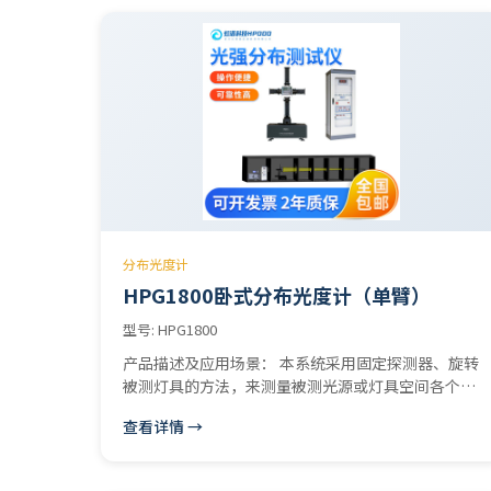
辐照度 (mW/cm2),坐标 x,y,黑体偏离 Duv,坐标
u,v,R1-R15,坐标 u',v',红色比 (%),峰值波长 (nm),绿
色比 (%),半宽度 (nm)蓝色比 (%)中心波长 (nm)明暗
视觉比S/P照度 (lx)CIE1931色度图烛光 (fc)CIE1960
色度图显色指数 CRI (Ra)CIE1976色度图色容差
SDCM色容差椭圆图型色纯度 (%）显色指数圆型图主
波长 (nm）光谱功率分布质心波长 (nm)CIE1931
X,Y,Z
分布光度计
HPG1800卧式分布光度计（单臂）
型号: HPG1800
产品描述及应用场景： 本系统采用固定探测器、旋转
被测灯具的方法，来测量被测光源或灯具空间各个方
向上的光强分布。 用于LED灯具（半导体照明） 、
查看详情 →
道路灯具、投光灯具、室内灯具、户外灯具等各种和
LED、节能灯、荧光灯、白炽灯、HID灯等各种光源
的空间光度分布（即配光曲线）的高精度测试