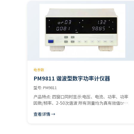
电参数
PM9811 谐波型数字功率计仪器
型号: PM9811
产品特点: 四窗口同时显示:电压、电流、功率、功率
因数/频率、2-50次谐波 所有测量均为真有效值trms
自动量程 准确度:0.5级 对外界杂讯具有高免疫力 标配
查看详情 →
RS232通讯接口 标配谐波测试软件 适用于生产线测
试:如照明产品、家电产品、电机产品、电源产品等
应用领域: 家用电器的功耗测试 空调器的功耗测试 照