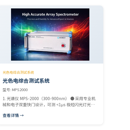
光色电综合测试系统
光色电综合测试系统
型号: MPS2000
1. 光谱仪 MPS-2000（300-900nm） ● 采用专业机
械和电子双重快门设计，可测 <1μs 极短闪光灯光
谱。 ● 配备高性能精密凹面光栅与
查看详情 →
HAMAMATSU（日本滨松）高灵敏度背照式精密阵列
CCD。 ● 高精度、快速、高可靠性、高性价比。 ●
可测量：色温Tc、黑体偏离Duv、光通量、光效,辐射