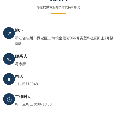
为您提供专业的技术支持和服务
地址
📍
浙江省杭州市西湖区三墩镇金蓬街366号青蓝科创园D座2号楼
608
联系人
📞
冯志康
电话
📱
13115719048
工作时间
🕐
周一至周五 9:00-18:00